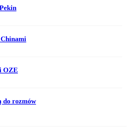
–Pekin
 Chinami
 i OZE
ją do rozmów