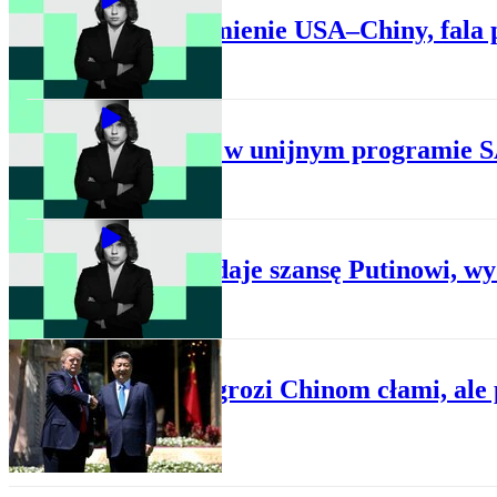
Porozumienie USA–Chiny, fala p
BIZNES
Zmiana w unijnym programie S
BIZNES
Trump daje szansę Putinowi, wy
HANDEL
Trump grozi Chinom cłami, ale 