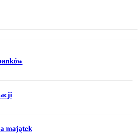
 banków
acji
ża majątek