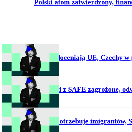
Polski atom zatwierdzony, finans
BIZNES
Polacy doceniają UE, Czechy w 
BIZNES
Pożyczki z SAFE zagrożone, odwe
BIZNES
Biznes potrzebuje imigrantów, 