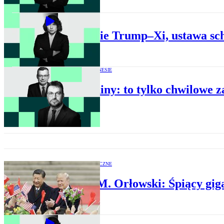
BIZNES
Spotkanie Trump–Xi, ustawa sch
MAGAZYN O BIZNESIE
USA-Chiny: to tylko chwilowe z
OPINIE EKONOMICZNE
Witold M. Orłowski: Śpiący gigan
BIZNES