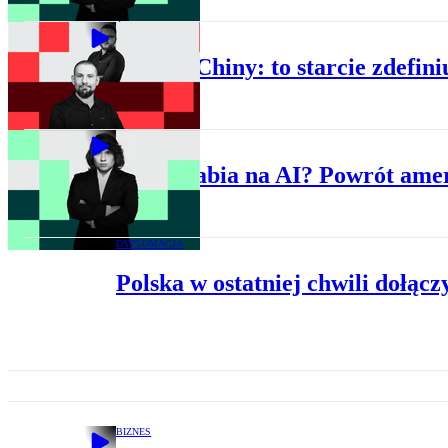
ŚWIAT
USA vs Chiny: to starcie zdefini
BIZNES
Kto zarabia na AI? Powrót amer
DYPLOMACJA
Polska w ostatniej chwili dołąc
BIZNES