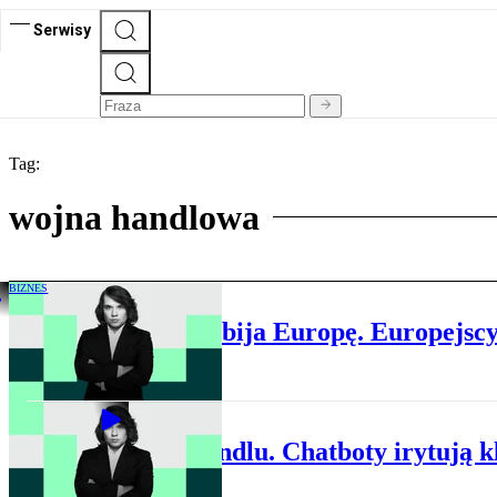
Serwisy
Tag:
wojna handlowa
BIZNES
Chińskie AGD podbija Europę. Europejscy
BIZNES
AI w handlu. Chatboty irytują k