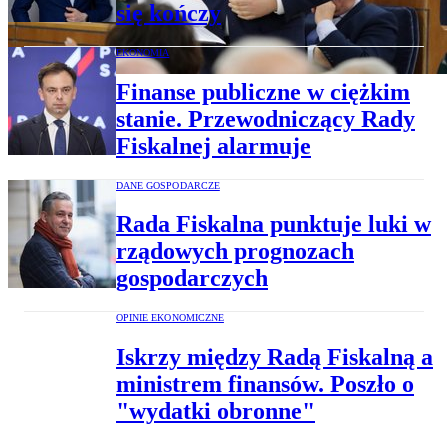
się kończy
EKONOMIA
Finanse publiczne w ciężkim
stanie. Przewodniczący Rady
Fiskalnej alarmuje
DANE GOSPODARCZE
Rada Fiskalna punktuje luki w
rządowych prognozach
gospodarczych
OPINIE EKONOMICZNE
Iskrzy między Radą Fiskalną a
ministrem finansów. Poszło o
"wydatki obronne"