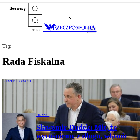
Serwisy
Tag:
Rada Fiskalna
BUDŻET I PODATKI
Rada Fiskalna ocenia postępy w redukcji
deficytu. „Za wolno, trzeba przyspieszyć”
FINANSE
Sławomir Dudek: Mit, że
wyrośniemy z długu, właśnie