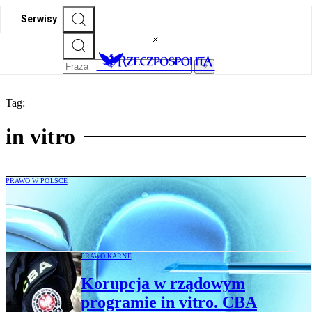
Serwisy
Tag:
in vitro
PRAWO W POLSCE
Problem zarodków samotnych kobiet.
RPO proponuje dwa rozwiązania
PRAWO KARNE
Korupcja w rządowym
programie in vitro. CBA