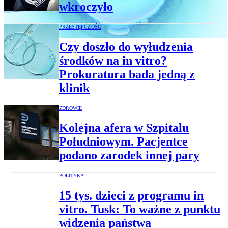
wkroczyło
PRZESTĘPCZOŚĆ
Czy doszło do wyłudzenia
środków na in vitro?
Prokuratura bada jedną z
klinik
ZDROWIE
Kolejna afera w Szpitalu
Południowym. Pacjentce
podano zarodek innej pary
POLITYKA
15 tys. dzieci z programu in
vitro. Tusk: To ważne z punktu
widzenia państwa