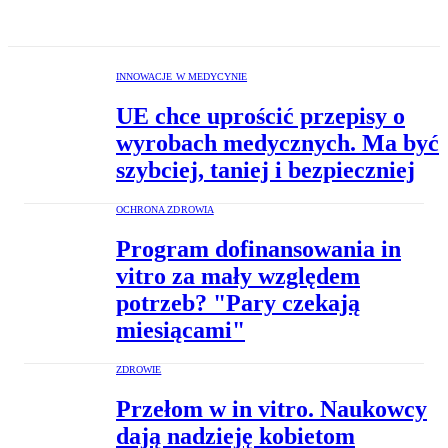
INNOWACJE W MEDYCYNIE
UE chce uprościć przepisy o
wyrobach medycznych. Ma być
szybciej, taniej i bezpieczniej
OCHRONA ZDROWIA
Program dofinansowania in
vitro za mały względem
potrzeb? "Pary czekają
miesiącami"
ZDROWIE
Przełom w in vitro. Naukowcy
dają nadzieję kobietom