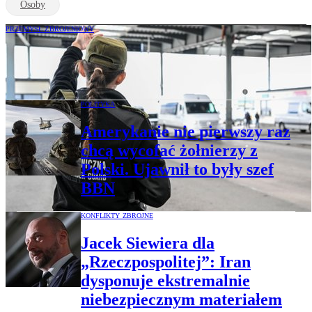
Osoby
PRZEMYSŁ ZBROJENIOWY
Radioaktywny banknot na granicy Polski.
Jacek Siewiera: Na to nie jesteśmy gotowi
POLITYKA
Amerykanie nie pierwszy raz
chcą wycofać żołnierzy z
Polski. Ujawnił to były szef
BBN
KONFLIKTY ZBROJNE
Jacek Siewiera dla
„Rzeczpospolitej”: Iran
dysponuje ekstremalnie
niebezpiecznym materiałem