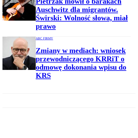
Pietrzak mówił o barakach
Auschwitz dla migrantów.
Świrski: Wolność słowa, miał
prawo
ABC FIRMY
Zmiany w mediach: wniosek
przewodniczącego KRRiT o
odmowę dokonania wpisu do
KRS
POLITYKA
Odwołanie prezesów i
wyłączony sygnał TVP.