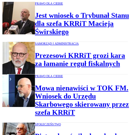
PRAWO DLA CIEBIE
Jest wniosek o Trybunał Stanu
dla szefa KRRiT Macieja
Świrskiego
SAMORZĄD I ADMINISTRACJA
Prezesowi KRRiT grozi kara
za łamanie reguł fiskalnych
PRAWO DLA CIEBIE
Mowa nienawiści w TOK FM.
Wniosek do Urzędu
Skarbowego skierowany przez
szefa KRRiT
SPOŁECZEŃSTWO