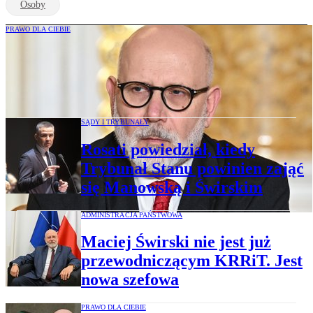
Osoby
PRAWO DLA CIEBIE
Ruszyła sprawa Macieja Świrskiego w
Trybunale Stanu. Wiadomo, kto
rozpatrzy wniosek posłów
SĄDY I TRYBUNAŁY
Rosati powiedział, kiedy
Trybunał Stanu powinien zająć
się Manowską i Świrskim
ADMINISTRACJA PAŃSTWOWA
Maciej Świrski nie jest już
przewodniczącym KRRiT. Jest
nowa szefowa
PRAWO DLA CIEBIE