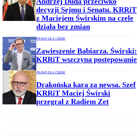
Andrzej Duda przeciwko
decyzji Sejmu i Senatu. KRRiT
z Maciejem Świrskim na czele
działa bez zmian
PRAWO DLA CIEBIE
Zawieszenie Babiarza. Świrski:
KRRiT wszczyna postępowanie
PRAWO DLA CIEBIE
Drakońska kara za newsa. Szef
KRRiT Maciej Świrski
przegrał z Radiem Zet