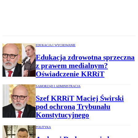
EDUKACJA I WYCHOWANIE
Edukacja zdrowotna sprzeczna
z prawem medialnym?
Oświadczenie KRRiT
SAMORZĄD I ADMINISTRACJA
Szef KRRiT Maciej Świrski
pod ochroną Trybunału
Konstytucyjnego
POLITYKA