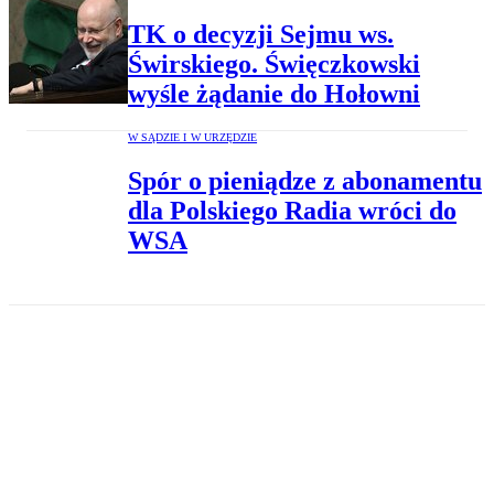
TK o decyzji Sejmu ws.
Świrskiego. Święczkowski
wyśle żądanie do Hołowni
W SĄDZIE I W URZĘDZIE
Spór o pieniądze z abonamentu
dla Polskiego Radia wróci do
WSA