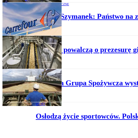
OPINIE EKONOMICZNE
Cezary Szymanek: Państwo na 
POLITYKA
Politycy powalczą o prezesurę 
ROLNICTWO
Krajowa Grupa Spożywcza wysta
SPORT
Osłodzą życie sportowców. Pols