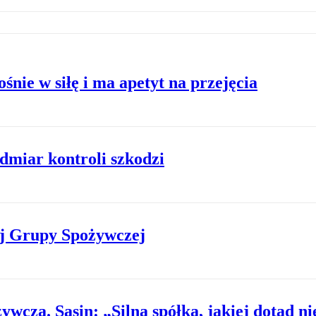
nie w siłę i ma apetyt na przejęcia
miar kontroli szkodzi
wej Grupy Spożywczej
cza. Sasin: „Silna spółka, jakiej dotąd ni