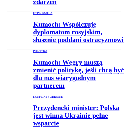
zdarzeń
DYPLOMACJA
Kumoch: Współczuję
dyplomatom rosyjskim,
słusznie poddani ostracyzmowi
POLITYKA
Kumoch: Węgry muszą
zmienić politykę, jeśli chcą być
dla nas wiarygodnym
partnerem
KONFLIKTY ZBROJNE
Prezydencki minister: Polska
jest winna Ukrainie pełne
wsparcie