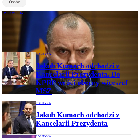
Osoby
DYPLOMACJA
Jakub Kumoch, były współpracownik
prezydenta, ma zostać ambasadorem w
Chinach
POLITYKA
Jakub Kumoch odchodzi z
Kancelarii Prezydenta. Do
KPRP wróci obecny wiceszef
MSZ
POLITYKA
Jakub Kumoch odchodzi z
Kancelarii Prezydenta
POLITYKA