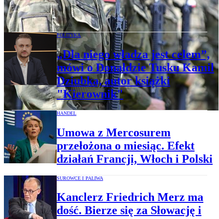
200 mld zł na zbrojenia z UE. Polska na
spłatę pieniędzy z SAFE ma 45 lat
POLITYKA
„Dla niego władza jest celem”,
mówi o Donaldzie Tusku Kamil
Dziubka, autor książki
"Kierownik"
HANDEL
Umowa z Mercosurem
przełożona o miesiąc. Efekt
działań Francji, Włoch i Polski
SUROWCE I PALIWA
Kanclerz Friedrich Merz ma
dość. Bierze się za Słowację i