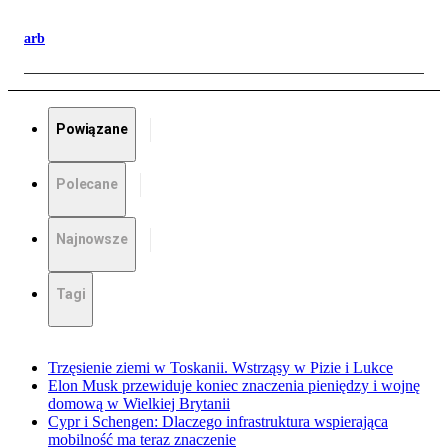
arb
Powiązane
Polecane
Najnowsze
Tagi
Trzęsienie ziemi w Toskanii. Wstrząsy w Pizie i Lukce
Elon Musk przewiduje koniec znaczenia pieniędzy i wojnę
domową w Wielkiej Brytanii
Cypr i Schengen: Dlaczego infrastruktura wspierająca
mobilność ma teraz znaczenie