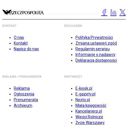
KONTAKT
REGULAMIN
O nas
Polityka Prywatności
Kontakt
Zmiana ustawień zgód
Napisz do nas
Regulamin serwisu
Informacje o nadawcy
Deklaracja dostępności
REKLAMA I PRENUMERATA
PARTNERZY
Reklama
E-kiosk.pl
Ogłoszenia
E-gazety.pl
Prenumerata
Nexto.pl
Archiwum
Mała księgowość
Kancelarierp.pl
Wieści Rolnicze
Życie Warszawy