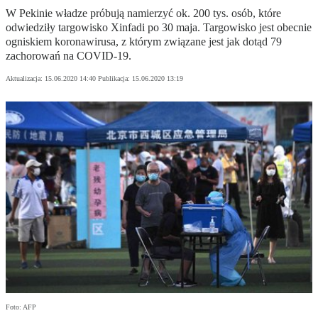
W Pekinie władze próbują namierzyć ok. 200 tys. osób, które
odwiedziły targowisko Xinfadi po 30 maja. Targowisko jest obecnie
ogniskiem koronawirusa, z którym związane jest jak dotąd 79
zachorowań na COVID-19.
Aktualizacja:
15.06.2020 14:40
Publikacja:
15.06.2020 13:19
Foto: AFP