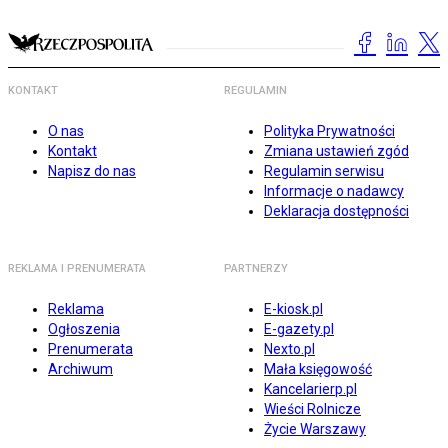
KONTAKT
REGULAMIN
O nas
Polityka Prywatności
Kontakt
Zmiana ustawień zgód
Napisz do nas
Regulamin serwisu
Informacje o nadawcy
Deklaracja dostępności
REKLAMA I PRENUMERATA
PARTNERZY
Reklama
E-kiosk.pl
Ogłoszenia
E-gazety.pl
Prenumerata
Nexto.pl
Archiwum
Mała księgowość
Kancelarierp.pl
Wieści Rolnicze
Życie Warszawy