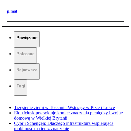
p.mal
Powiązane
Polecane
Najnowsze
Tagi
Trzęsienie ziemi w Toskanii. Wstrząsy w Pizie i Lukce
Elon Musk przewiduje koniec znaczenia pieniędzy i wojnę
domową w Wielkiej Brytanii
Cypr i Schengen: Dlaczego infrastruktura wspierająca
mobilność ma teraz znaczenie