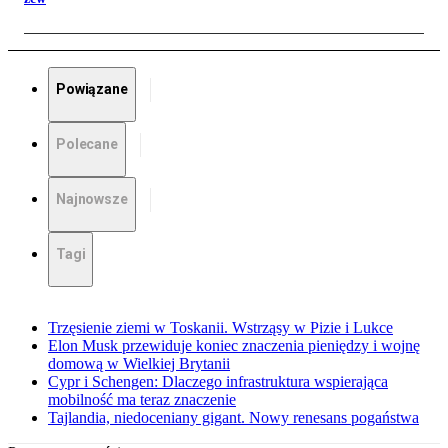
Powiązane
Polecane
Najnowsze
Tagi
Trzęsienie ziemi w Toskanii. Wstrząsy w Pizie i Lukce
Elon Musk przewiduje koniec znaczenia pieniędzy i wojnę
domową w Wielkiej Brytanii
Cypr i Schengen: Dlaczego infrastruktura wspierająca
mobilność ma teraz znaczenie
Tajlandia, niedoceniany gigant. Nowy renesans pogaństwa