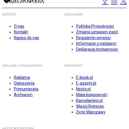
KONTAKT
REGULAMIN
O nas
Polityka Prywatności
Kontakt
Zmiana ustawień zgód
Napisz do nas
Regulamin serwisu
Informacje o nadawcy
Deklaracja dostępności
REKLAMA I PRENUMERATA
PARTNERZY
Reklama
E-kiosk.pl
Ogłoszenia
E-gazety.pl
Prenumerata
Nexto.pl
Archiwum
Mała księgowość
Kancelarierp.pl
Wieści Rolnicze
Życie Warszawy
NASZE WYDARZENIA