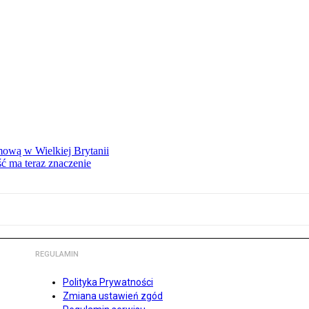
mową w Wielkiej Brytanii
ść ma teraz znaczenie
REGULAMIN
Polityka Prywatności
Zmiana ustawień zgód