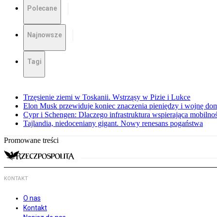
Polecane
Najnowsze
Tagi
Trzęsienie ziemi w Toskanii. Wstrząsy w Pizie i Lukce
Elon Musk przewiduje koniec znaczenia pieniędzy i wojnę do
Cypr i Schengen: Dlaczego infrastruktura wspierająca mobilno
Tajlandia, niedoceniany gigant. Nowy renesans pogaństwa
Promowane treści
KONTAKT
O nas
Kontakt