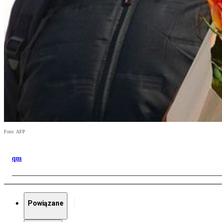
Foto: AFP
qm
Powiązane