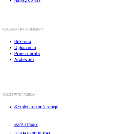
Napisz do nas
REKLAMA I PRENUMERATA
Reklama
Ogłoszenia
Prenumerata
Archiwum
NASZE WYDARZENIA
Szkolenia i konferencje
MAPA STRONY
OFERTA PRODUKTOWA