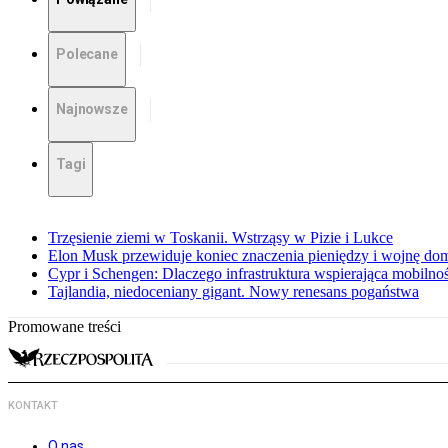
Polecane
Najnowsze
Tagi
Trzęsienie ziemi w Toskanii. Wstrząsy w Pizie i Lukce
Elon Musk przewiduje koniec znaczenia pieniędzy i wojnę do
Cypr i Schengen: Dlaczego infrastruktura wspierająca mobilno
Tajlandia, niedoceniany gigant. Nowy renesans pogaństwa
Promowane treści
KONTAKT
O nas