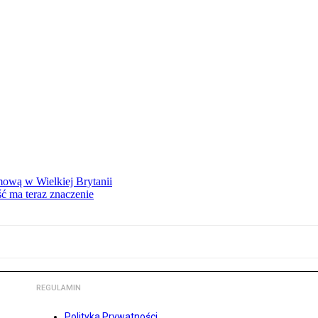
mową w Wielkiej Brytanii
ść ma teraz znaczenie
REGULAMIN
Polityka Prywatności