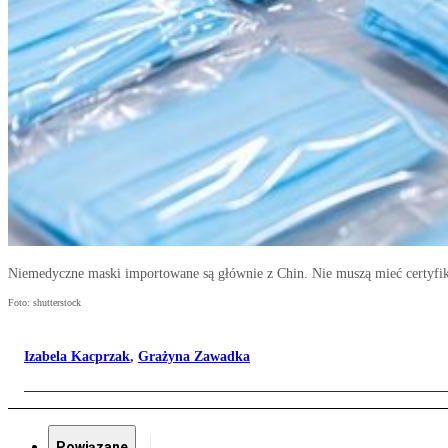
Niemedyczne maski importowane są głównie z Chin. Nie muszą mieć certyfik
Foto: shutterstock
Izabela Kacprzak
,
Grażyna Zawadka
Powiązane