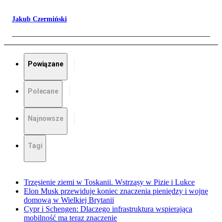
Jakub Czermiński
Powiązane
Polecane
Najnowsze
Tagi
Trzęsienie ziemi w Toskanii. Wstrząsy w Pizie i Lukce
Elon Musk przewiduje koniec znaczenia pieniędzy i wojnę
domową w Wielkiej Brytanii
Cypr i Schengen: Dlaczego infrastruktura wspierająca
mobilność ma teraz znaczenie