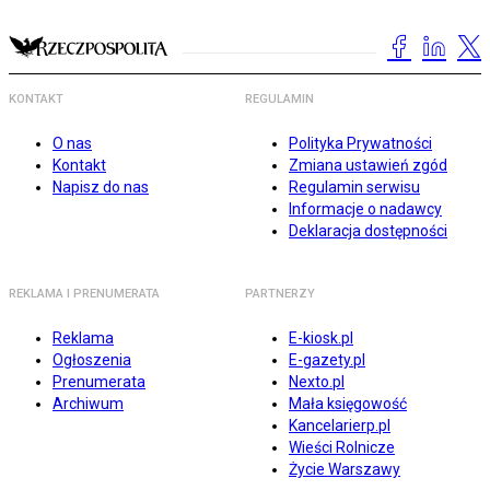
KONTAKT
REGULAMIN
O nas
Polityka Prywatności
Kontakt
Zmiana ustawień zgód
Napisz do nas
Regulamin serwisu
Informacje o nadawcy
Deklaracja dostępności
REKLAMA I PRENUMERATA
PARTNERZY
Reklama
E-kiosk.pl
Ogłoszenia
E-gazety.pl
Prenumerata
Nexto.pl
Archiwum
Mała księgowość
Kancelarierp.pl
Wieści Rolnicze
Życie Warszawy