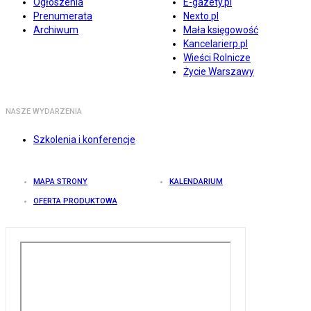
Ogłoszenia
E-gazety.pl
Prenumerata
Nexto.pl
Archiwum
Mała księgowość
Kancelarierp.pl
Wieści Rolnicze
Życie Warszawy
NASZE WYDARZENIA
Szkolenia i konferencje
MAPA STRONY
KALENDARIUM
OFERTA PRODUKTOWA