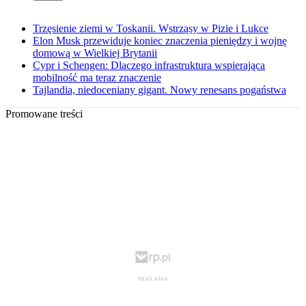
Trzęsienie ziemi w Toskanii. Wstrząsy w Pizie i Lukce
Elon Musk przewiduje koniec znaczenia pieniędzy i wojnę
domową w Wielkiej Brytanii
Cypr i Schengen: Dlaczego infrastruktura wspierająca
mobilność ma teraz znaczenie
Tajlandia, niedoceniany gigant. Nowy renesans pogaństwa
Promowane treści