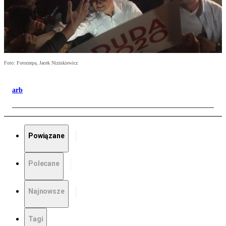
Foto: Fotorzepa, Jacek Nizinkiewicz
arb
Powiązane
Polecane
Najnowsze
Tagi