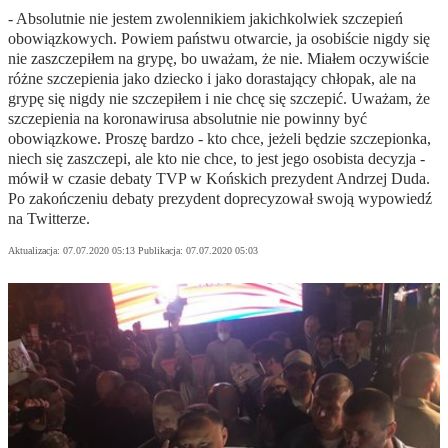
- Absolutnie nie jestem zwolennikiem jakichkolwiek szczepień
obowiązkowych. Powiem państwu otwarcie, ja osobiście nigdy się
nie zaszczepiłem na grypę, bo uważam, że nie. Miałem oczywiście
różne szczepienia jako dziecko i jako dorastający chłopak, ale na
grypę się nigdy nie szczepiłem i nie chcę się szczepić. Uważam, że
szczepienia na koronawirusa absolutnie nie powinny być
obowiązkowe. Proszę bardzo - kto chce, jeżeli będzie szczepionka,
niech się zaszczepi, ale kto nie chce, to jest jego osobista decyzja -
mówił w czasie debaty TVP w Końskich prezydent Andrzej Duda.
Po zakończeniu debaty prezydent doprecyzował swoją wypowiedź
na Twitterze.
Aktualizacja:
07.07.2020 05:13
Publikacja:
07.07.2020 05:03