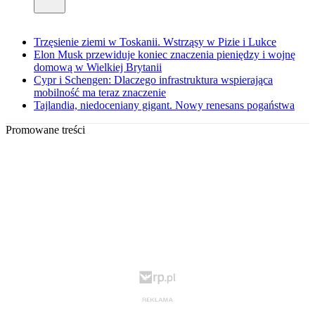
Trzęsienie ziemi w Toskanii. Wstrząsy w Pizie i Lukce
Elon Musk przewiduje koniec znaczenia pieniędzy i wojnę
domową w Wielkiej Brytanii
Cypr i Schengen: Dlaczego infrastruktura wspierająca
mobilność ma teraz znaczenie
Tajlandia, niedoceniany gigant. Nowy renesans pogaństwa
Promowane treści