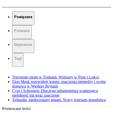
Powiązane
Polecane
Najnowsze
Tagi
Trzęsienie ziemi w Toskanii. Wstrząsy w Pizie i Lukce
Elon Musk przewiduje koniec znaczenia pieniędzy i wojnę
domową w Wielkiej Brytanii
Cypr i Schengen: Dlaczego infrastruktura wspierająca
mobilność ma teraz znaczenie
Tajlandia, niedoceniany gigant. Nowy renesans pogaństwa
Promowane treści