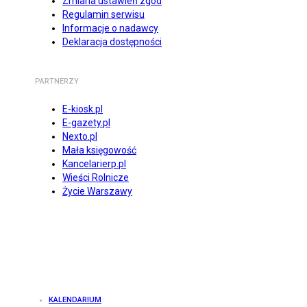
Zmiana ustawień zgód
Regulamin serwisu
Informacje o nadawcy
Deklaracja dostępności
PARTNERZY
E-kiosk.pl
E-gazety.pl
Nexto.pl
Mała księgowość
Kancelarierp.pl
Wieści Rolnicze
Życie Warszawy
KALENDARIUM