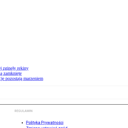
 zginęły rekiny
dą zamknięte
acje pozostają marzeniem
REGULAMIN
Polityka Prywatności