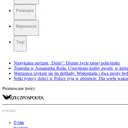
Polecane
Najnowsze
Tagi
Nietykalna sierżant „Doris”. Drugie życie tajnej policjantki
Tragedia w Aquaparku Reda. Ujawniono kulisy awarii, w której
Warszawa szykuje się do defilady. Wisłostrada i dwa mosty bę
Setki tysięcy dzieci w Polsce żyją w ubóstwie. Dla wielu wak
Promowane treści
KONTAKT
O nas