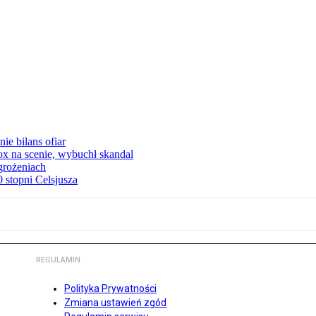
ie bilans ofiar
x na scenie, wybuchł skandal
grożeniach
stopni Celsjusza
REGULAMIN
Polityka Prywatności
Zmiana ustawień zgód