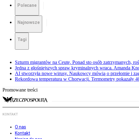
Polecane
Najnowsze
Tagi
Szturm migrantów na Ceutę. Ponad sto osób zatrzymanych, rośn
Jedna z głośniejszych spraw kryminalnych wraca. Amanda Kno
AI stworzyła nowe wirusy. Naukowcy mówią o przełomie i za
Rekordowa temperatura w Chorwacji. Termometry pokazały 40 
Promowane treści
KONTAKT
O nas
Kontakt