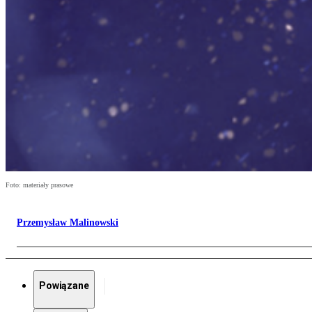
Foto: materiały prasowe
Przemysław Malinowski
Powiązane