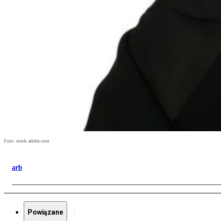
Foto: stock.adobe.com
arb
Powiązane