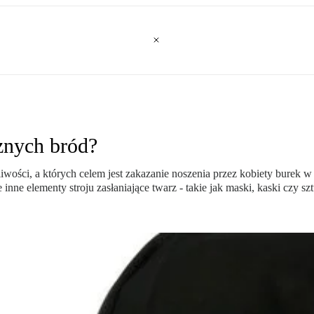
cznych bród?
wości, a których celem jest zakazanie noszenia przez kobiety burek w
kże inne elementy stroju zasłaniające twarz - takie jak maski, kaski czy