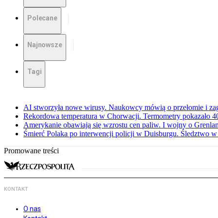
Polecane
Najnowsze
Tagi
AI stworzyła nowe wirusy. Naukowcy mówią o przełomie i za
Rekordowa temperatura w Chorwacji. Termometry pokazało 40 
Amerykanie obawiają się wzrostu cen paliw. I wojny o Grenla
Śmierć Polaka po interwencji policji w Duisburgu. Śledztwo 
Promowane treści
KONTAKT
O nas