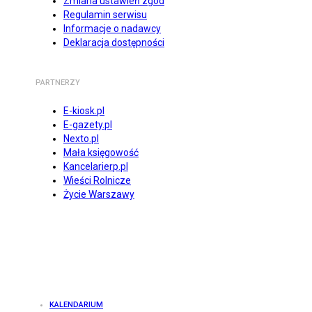
Zmiana ustawień zgód
Regulamin serwisu
Informacje o nadawcy
Deklaracja dostępności
PARTNERZY
E-kiosk.pl
E-gazety.pl
Nexto.pl
Mała księgowość
Kancelarierp.pl
Wieści Rolnicze
Życie Warszawy
KALENDARIUM