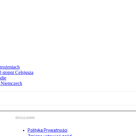
grożeniach
stopni Celsjusza
ndię
w Niemczech
REGULAMIN
Polityka Prywatności