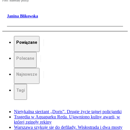
Foto: materiały policji
Janina Blikowska
Powiązane
Polecane
Najnowsze
Tagi
Nietykalna sierżant „Doris”. Drugie życie tajnej policjantki
Tragedia w Aquaparku Reda. Ujawniono kulisy awarii, w
której zginęły rekiny
Warszawa szykuje się do defilady. Wisłostrada i dwa mosty