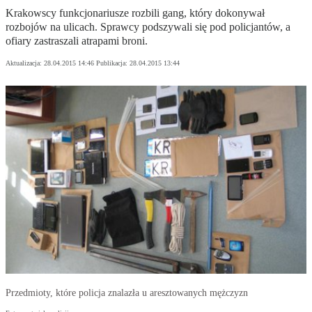
Krakowscy funkcjonariusze rozbili gang, który dokonywał
rozbojów na ulicach. Sprawcy podszywali się pod policjantów, a
ofiary zastraszali atrapami broni.
Aktualizacja:
28.04.2015 14:46
Publikacja:
28.04.2015 13:44
Przedmioty, które policja znalazła u aresztowanych mężczyzn