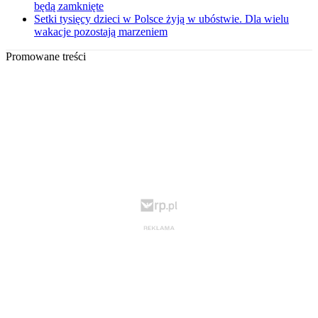
będą zamknięte
Setki tysięcy dzieci w Polsce żyją w ubóstwie. Dla wielu
wakacje pozostają marzeniem
Promowane treści