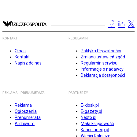
KONTAKT
REGULAMIN
O nas
Polityka Prywatności
Kontakt
Zmiana ustawień zgód
Napisz do nas
Regulamin serwisu
Informacje o nadawcy
Deklaracja dostępności
REKLAMA I PRENUMERATA
PARTNERZY
Reklama
E-kiosk.pl
Ogłoszenia
E-gazety.pl
Prenumerata
Nexto.pl
Archiwum
Mała księgowość
Kancelarierp.pl
Wieści Rolnicze