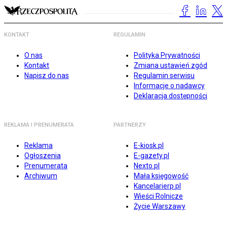
KONTAKT
REGULAMIN
O nas
Polityka Prywatności
Kontakt
Zmiana ustawień zgód
Napisz do nas
Regulamin serwisu
Informacje o nadawcy
Deklaracja dostępności
REKLAMA I PRENUMERATA
PARTNERZY
Reklama
E-kiosk.pl
Ogłoszenia
E-gazety.pl
Prenumerata
Nexto.pl
Archiwum
Mała księgowość
Kancelarierp.pl
Wieści Rolnicze
Życie Warszawy