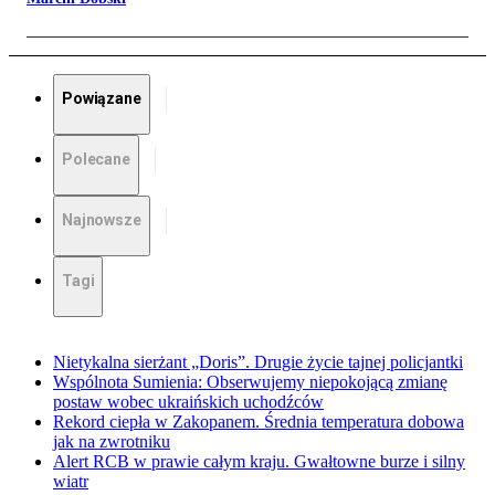
Powiązane
Polecane
Najnowsze
Tagi
Nietykalna sierżant „Doris”. Drugie życie tajnej policjantki
Wspólnota Sumienia: Obserwujemy niepokojącą zmianę
postaw wobec ukraińskich uchodźców
Rekord ciepła w Zakopanem. Średnia temperatura dobowa
jak na zwrotniku
Alert RCB w prawie całym kraju. Gwałtowne burze i silny
wiatr