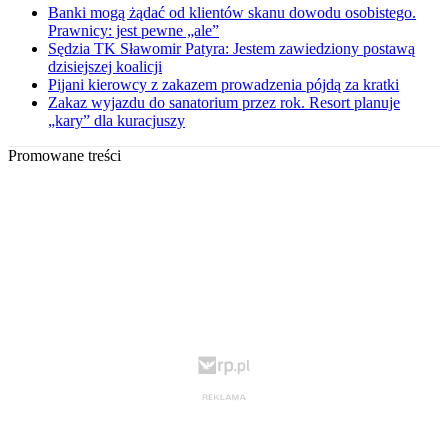
Banki mogą żądać od klientów skanu dowodu osobistego.
Prawnicy: jest pewne „ale”
Sędzia TK Sławomir Patyra: Jestem zawiedziony postawą
dzisiejszej koalicji
Pijani kierowcy z zakazem prowadzenia pójdą za kratki
Zakaz wyjazdu do sanatorium przez rok. Resort planuje
„kary” dla kuracjuszy
Promowane treści