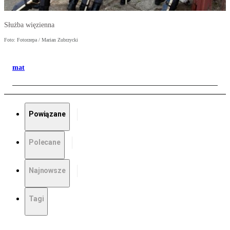
Służba więzienna
Foto: Fotorzepa / Marian Zubrzycki
mat
Powiązane
Polecane
Najnowsze
Tagi