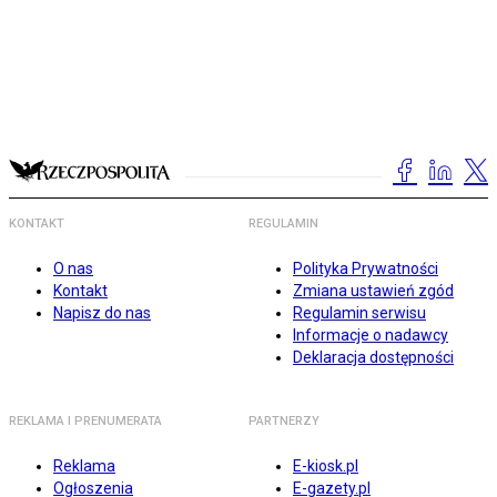
KONTAKT
REGULAMIN
O nas
Polityka Prywatności
Kontakt
Zmiana ustawień zgód
Napisz do nas
Regulamin serwisu
Informacje o nadawcy
Deklaracja dostępności
REKLAMA I PRENUMERATA
PARTNERZY
Reklama
E-kiosk.pl
Ogłoszenia
E-gazety.pl