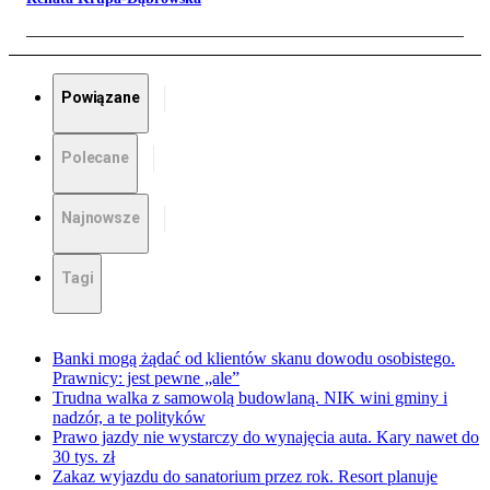
Powiązane
Polecane
Najnowsze
Tagi
Banki mogą żądać od klientów skanu dowodu osobistego.
Prawnicy: jest pewne „ale”
Trudna walka z samowolą budowlaną. NIK wini gminy i
nadzór, a te polityków
Prawo jazdy nie wystarczy do wynajęcia auta. Kary nawet do
30 tys. zł
Zakaz wyjazdu do sanatorium przez rok. Resort planuje