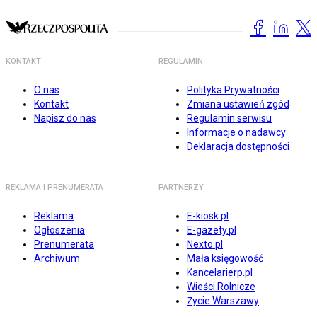
KONTAKT
REGULAMIN
O nas
Polityka Prywatności
Kontakt
Zmiana ustawień zgód
Napisz do nas
Regulamin serwisu
Informacje o nadawcy
Deklaracja dostępności
REKLAMA I PRENUMERATA
PARTNERZY
Reklama
E-kiosk.pl
Ogłoszenia
E-gazety.pl
Prenumerata
Nexto.pl
Archiwum
Mała księgowość
Kancelarierp.pl
Wieści Rolnicze
Życie Warszawy