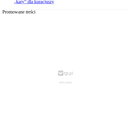
„kary” dla kuracjuszy
Promowane treści