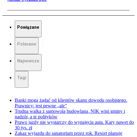
Powiązane
Polecane
Najnowsze
Tagi
Banki mogą żądać od klientów skanu dowodu osobistego.
Prawnicy: jest pewne „ale”
Trudna walka z samowolą budowlaną. NIK wini gminy i
nadzór, a te polityków
Prawo jazdy nie wystarczy do wynajęcia auta. Kary nawet do
30 tys. zł
Zakaz wyjazdu do sanatorium przez rok. Resort planuje