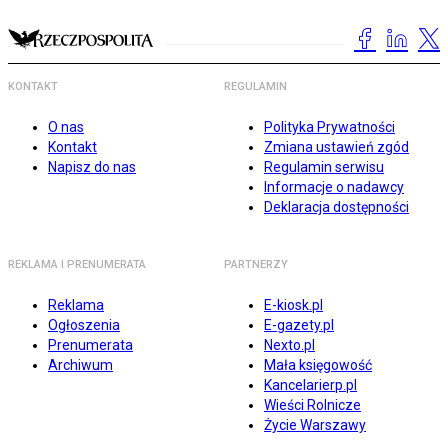
KONTAKT
REGULAMIN
O nas
Polityka Prywatności
Kontakt
Zmiana ustawień zgód
Napisz do nas
Regulamin serwisu
Informacje o nadawcy
Deklaracja dostępności
REKLAMA I PRENUMERATA
PARTNERZY
Reklama
E-kiosk.pl
Ogłoszenia
E-gazety.pl
Prenumerata
Nexto.pl
Archiwum
Mała księgowość
Kancelarierp.pl
Wieści Rolnicze
Życie Warszawy