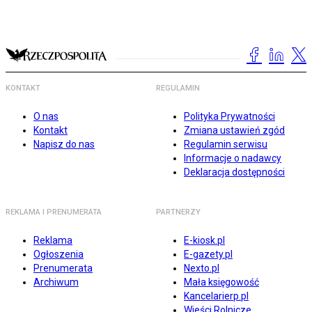
KONTAKT
REGULAMIN
O nas
Polityka Prywatności
Kontakt
Zmiana ustawień zgód
Napisz do nas
Regulamin serwisu
Informacje o nadawcy
Deklaracja dostępności
REKLAMA I PRENUMERATA
PARTNERZY
Reklama
E-kiosk.pl
Ogłoszenia
E-gazety.pl
Prenumerata
Nexto.pl
Archiwum
Mała księgowość
Kancelarierp.pl
Wieści Rolnicze