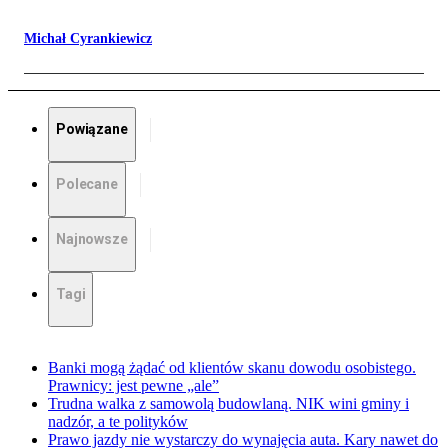
Michał Cyrankiewicz
Powiązane
Polecane
Najnowsze
Tagi
Banki mogą żądać od klientów skanu dowodu osobistego.
Prawnicy: jest pewne „ale”
Trudna walka z samowolą budowlaną. NIK wini gminy i
nadzór, a te polityków
Prawo jazdy nie wystarczy do wynajęcia auta. Kary nawet do