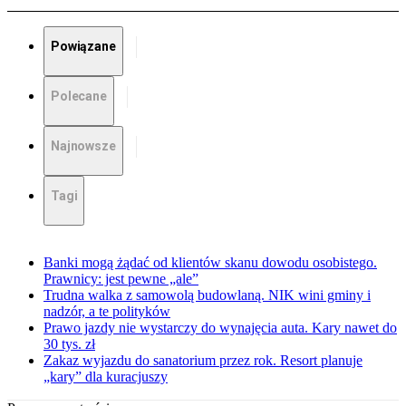
Powiązane
Polecane
Najnowsze
Tagi
Banki mogą żądać od klientów skanu dowodu osobistego.
Prawnicy: jest pewne „ale”
Trudna walka z samowolą budowlaną. NIK wini gminy i
nadzór, a te polityków
Prawo jazdy nie wystarczy do wynajęcia auta. Kary nawet do
30 tys. zł
Zakaz wyjazdu do sanatorium przez rok. Resort planuje
„kary” dla kuracjuszy