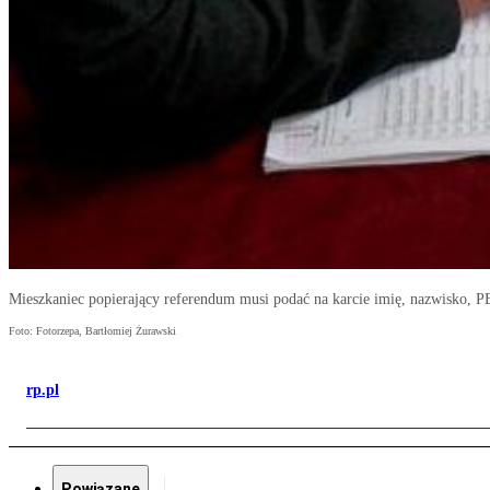
Mieszkaniec popierający referendum musi podać na karcie imię, nazwisko, P
Foto: Fotorzepa, Bartłomiej Żurawski
rp.pl
Powiązane