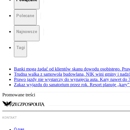
Polecane
Najnowsze
Tagi
Banki mogą żądać od klientów skanu dowodu osobistego. Praw
Trudna walka z samowolą budowlaną. NIK wini gminy i nadzór
Prawo jazdy nie wystarczy do wynajęcia auta. Kary nawet do 30
Zakaz wyjazdu do sanatorium przez rok. Resort planuje „kary”
Promowane treści
KONTAKT
O nas