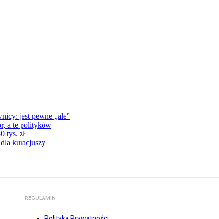
nicy: jest pewne „ale”
, a te polityków
 tys. zł
 dla kuracjuszy
REGULAMIN
Polityka Prywatności