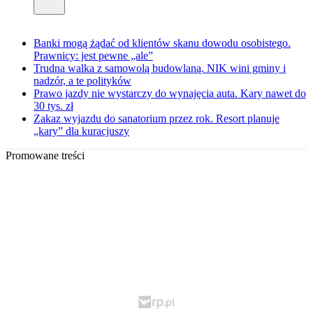
Banki mogą żądać od klientów skanu dowodu osobistego.
Prawnicy: jest pewne „ale”
Trudna walka z samowolą budowlaną. NIK wini gminy i
nadzór, a te polityków
Prawo jazdy nie wystarczy do wynajęcia auta. Kary nawet do
30 tys. zł
Zakaz wyjazdu do sanatorium przez rok. Resort planuje
„kary” dla kuracjuszy
Promowane treści