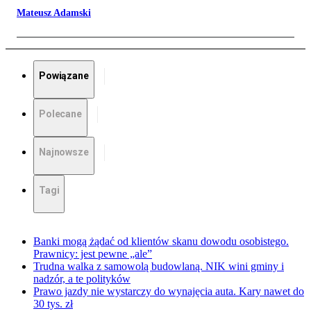
Mateusz Adamski
Powiązane
Polecane
Najnowsze
Tagi
Banki mogą żądać od klientów skanu dowodu osobistego.
Prawnicy: jest pewne „ale”
Trudna walka z samowolą budowlaną. NIK wini gminy i
nadzór, a te polityków
Prawo jazdy nie wystarczy do wynajęcia auta. Kary nawet do
30 tys. zł