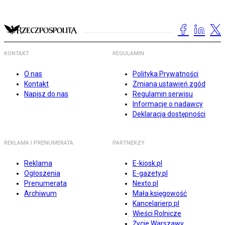
KONTAKT
REGULAMIN
O nas
Polityka Prywatności
Kontakt
Zmiana ustawień zgód
Napisz do nas
Regulamin serwisu
Informacje o nadawcy
Deklaracja dostępności
REKLAMA I PRENUMERATA
PARTNERZY
Reklama
E-kiosk.pl
Ogłoszenia
E-gazety.pl
Prenumerata
Nexto.pl
Archiwum
Mała księgowość
Kancelarierp.pl
Wieści Rolnicze
Życie Warszawy