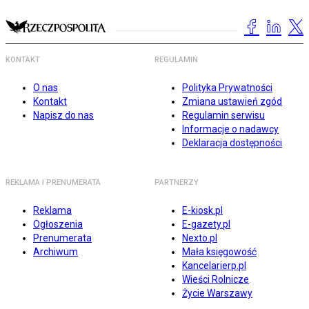
KONTAKT
REGULAMIN
O nas
Polityka Prywatności
Kontakt
Zmiana ustawień zgód
Napisz do nas
Regulamin serwisu
Informacje o nadawcy
Deklaracja dostępności
REKLAMA I PRENUMERATA
PARTNERZY
Reklama
E-kiosk.pl
Ogłoszenia
E-gazety.pl
Prenumerata
Nexto.pl
Archiwum
Mała księgowość
Kancelarierp.pl
Wieści Rolnicze
Życie Warszawy