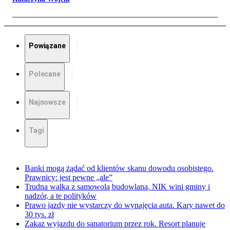
Powiązane
Polecane
Najnowsze
Tagi
Banki mogą żądać od klientów skanu dowodu osobistego.
Prawnicy: jest pewne „ale”
Trudna walka z samowolą budowlaną. NIK wini gminy i
nadzór, a te polityków
Prawo jazdy nie wystarczy do wynajęcia auta. Kary nawet do
30 tys. zł
Zakaz wyjazdu do sanatorium przez rok. Resort planuje