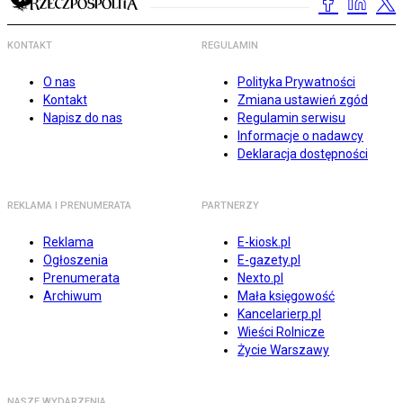
KONTAKT
REGULAMIN
O nas
Polityka Prywatności
Kontakt
Zmiana ustawień zgód
Napisz do nas
Regulamin serwisu
Informacje o nadawcy
Deklaracja dostępności
REKLAMA I PRENUMERATA
PARTNERZY
Reklama
E-kiosk.pl
Ogłoszenia
E-gazety.pl
Prenumerata
Nexto.pl
Archiwum
Mała księgowość
Kancelarierp.pl
Wieści Rolnicze
Życie Warszawy
NASZE WYDARZENIA