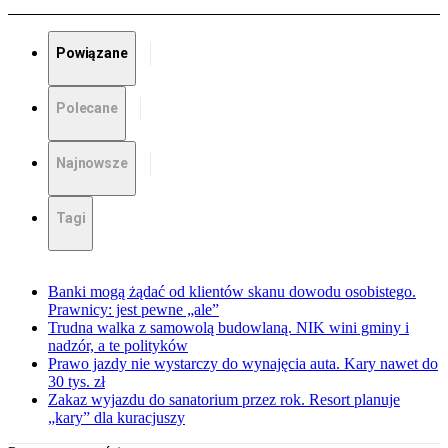
Powiązane
Polecane
Najnowsze
Tagi
Banki mogą żądać od klientów skanu dowodu osobistego.
Prawnicy: jest pewne „ale”
Trudna walka z samowolą budowlaną. NIK wini gminy i
nadzór, a te polityków
Prawo jazdy nie wystarczy do wynajęcia auta. Kary nawet do
30 tys. zł
Zakaz wyjazdu do sanatorium przez rok. Resort planuje
„kary” dla kuracjuszy