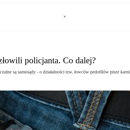
owili policjanta. Co dalej?
czalne są samosądy - o działalności tzw. łowców pedofilów pisze karni