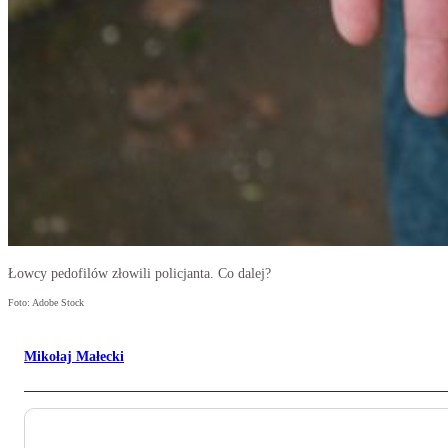
Łowcy pedofilów złowili policjanta. Co dalej?
Foto: Adobe Stock
Mikołaj Małecki