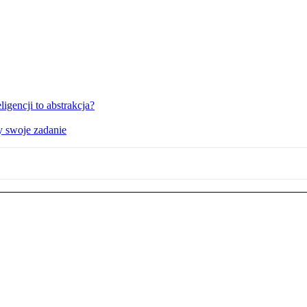
igencji to abstrakcja?
y swoje zadanie