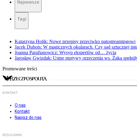
Najnowsze
Tagi
Katarzyna Holik: Nowe przepisy przeciwko patostreamingowi
Jacek Dubois: W magicznych okularach. Czy sąd sztucznej intel
Joanna Parafianowicz: Wysyp ekspertów od… życia
Jarosław Gwizdak: Ustne motywy orzeczenia ws. Żaka spełnił
Promowane treści
KONTAKT
O nas
Kontakt
Napisz do nas
REGULAMIN