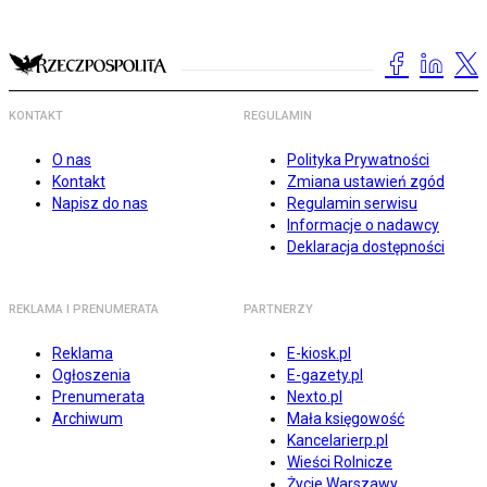
KONTAKT
REGULAMIN
O nas
Polityka Prywatności
Kontakt
Zmiana ustawień zgód
Napisz do nas
Regulamin serwisu
Informacje o nadawcy
Deklaracja dostępności
REKLAMA I PRENUMERATA
PARTNERZY
Reklama
E-kiosk.pl
Ogłoszenia
E-gazety.pl
Prenumerata
Nexto.pl
Archiwum
Mała księgowość
Kancelarierp.pl
Wieści Rolnicze
Życie Warszawy