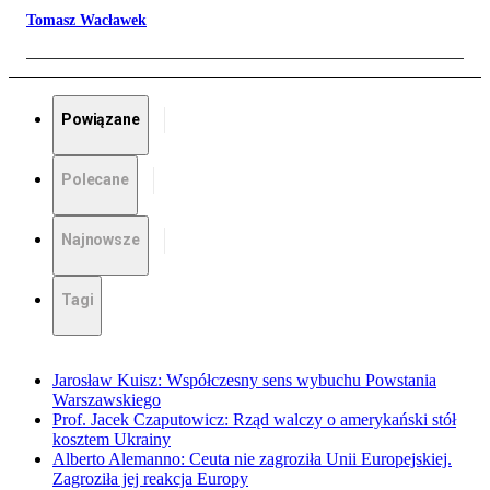
Tomasz Wacławek
Powiązane
Polecane
Najnowsze
Tagi
Jarosław Kuisz: Współczesny sens wybuchu Powstania
Warszawskiego
Prof. Jacek Czaputowicz: Rząd walczy o amerykański stół
kosztem Ukrainy
Alberto Alemanno: Ceuta nie zagroziła Unii Europejskiej.
Zagroziła jej reakcja Europy