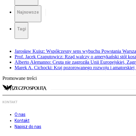
Najnowsze
Tagi
Jarosław Kuisz: Współczesny sens wybuchu Powstania Warsz
Prof. Jacek Czaputowicz: Rząd walczy o amerykański stół kos
Alberto Alemanno: Ceuta nie zagroziła Unii Europejskiej. Zagro
Marek A. Cichocki: Kraj pozorowanego rozwoju i amatorskiej 
Promowane treści
KONTAKT
O nas
Kontakt
Napisz do nas