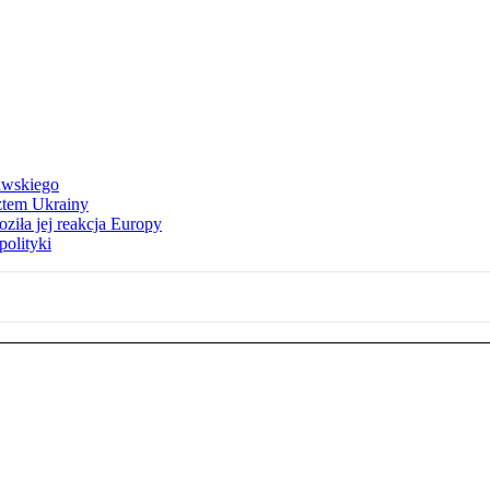
awskiego
ztem Ukrainy
ziła jej reakcja Europy
polityki