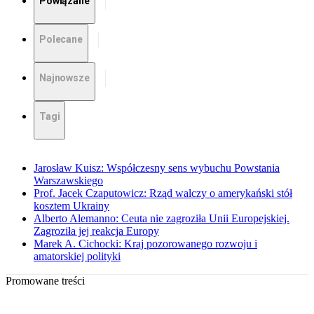
Powiązane
Polecane
Najnowsze
Tagi
Jarosław Kuisz: Współczesny sens wybuchu Powstania
Warszawskiego
Prof. Jacek Czaputowicz: Rząd walczy o amerykański stół
kosztem Ukrainy
Alberto Alemanno: Ceuta nie zagroziła Unii Europejskiej.
Zagroziła jej reakcja Europy
Marek A. Cichocki: Kraj pozorowanego rozwoju i
amatorskiej polityki
Promowane treści