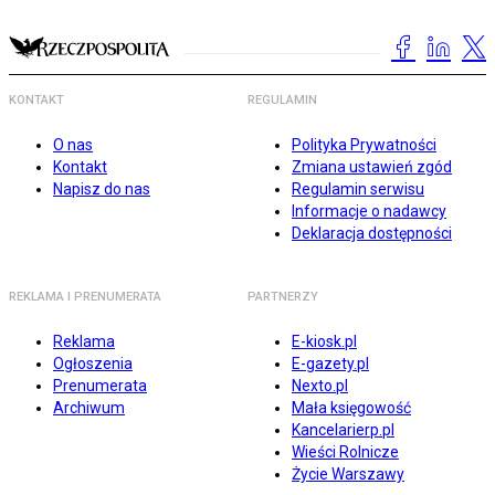
KONTAKT
REGULAMIN
O nas
Polityka Prywatności
Kontakt
Zmiana ustawień zgód
Napisz do nas
Regulamin serwisu
Informacje o nadawcy
Deklaracja dostępności
REKLAMA I PRENUMERATA
PARTNERZY
Reklama
E-kiosk.pl
Ogłoszenia
E-gazety.pl
Prenumerata
Nexto.pl
Archiwum
Mała księgowość
Kancelarierp.pl
Wieści Rolnicze
Życie Warszawy