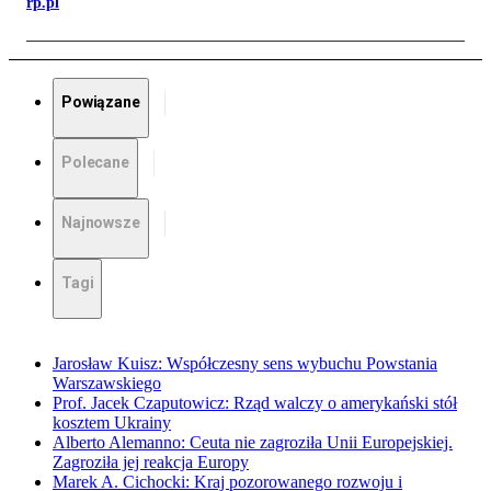
rp.pl
Powiązane
Polecane
Najnowsze
Tagi
Jarosław Kuisz: Współczesny sens wybuchu Powstania
Warszawskiego
Prof. Jacek Czaputowicz: Rząd walczy o amerykański stół
kosztem Ukrainy
Alberto Alemanno: Ceuta nie zagroziła Unii Europejskiej.
Zagroziła jej reakcja Europy
Marek A. Cichocki: Kraj pozorowanego rozwoju i