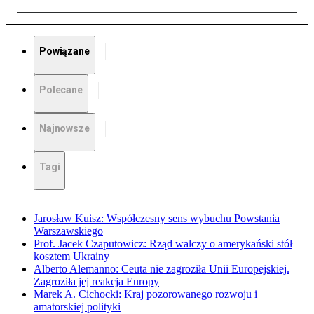
Powiązane
Polecane
Najnowsze
Tagi
Jarosław Kuisz: Współczesny sens wybuchu Powstania
Warszawskiego
Prof. Jacek Czaputowicz: Rząd walczy o amerykański stół
kosztem Ukrainy
Alberto Alemanno: Ceuta nie zagroziła Unii Europejskiej.
Zagroziła jej reakcja Europy
Marek A. Cichocki: Kraj pozorowanego rozwoju i
amatorskiej polityki