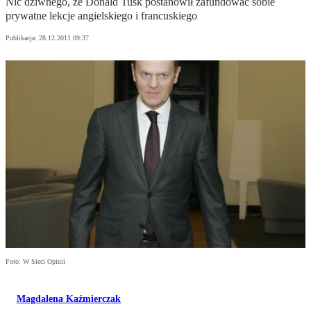
Nic dziwnego, że Donald Tusk postanowił zafundować sobie
prywatne lekcje angielskiego i francuskiego
Publikacja:
28.12.2011 09:37
Foto: W Sieci Opinii
Magdalena Kaźmierczak