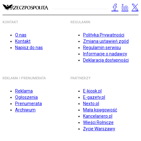
KONTAKT
REGULAMIN
O nas
Polityka Prywatności
Kontakt
Zmiana ustawień zgód
Napisz do nas
Regulamin serwisu
Informacje o nadawcy
Deklaracja dostępności
REKLAMA I PRENUMERATA
PARTNERZY
Reklama
E-kiosk.pl
Ogłoszenia
E-gazety.pl
Prenumerata
Nexto.pl
Archiwum
Mała księgowość
Kancelarierp.pl
Wieści Rolnicze
Życie Warszawy