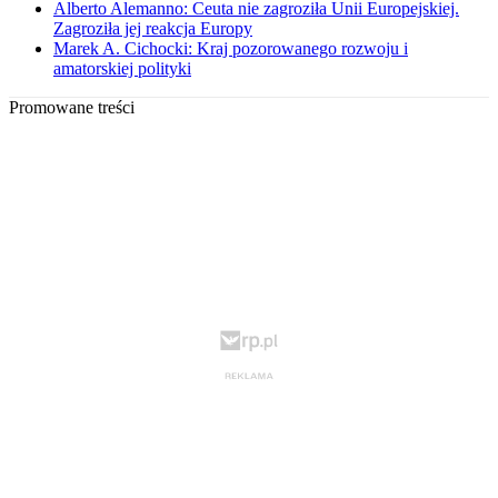
Alberto Alemanno: Ceuta nie zagroziła Unii Europejskiej.
Zagroziła jej reakcja Europy
Marek A. Cichocki: Kraj pozorowanego rozwoju i
amatorskiej polityki
Promowane treści