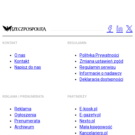
KONTAKT
REGULAMIN
O nas
Polityka Prywatności
Kontakt
Zmiana ustawień zgód
Napisz do nas
Regulamin serwisu
Informacje o nadawcy
Deklaracja dostępności
REKLAMA I PRENUMERATA
PARTNERZY
Reklama
E-kiosk.pl
Ogłoszenia
E-gazety.pl
Prenumerata
Nexto.pl
Archiwum
Mała księgowość
Kancelarierp.pl