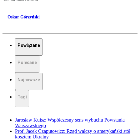
Foto: Wikimedia Commons
Oskar Górzyński
Powiązane
Polecane
Najnowsze
Tagi
Jarosław Kuisz: Współczesny sens wybuchu Powstania
Warszawskiego
Prof. Jacek Czaputowicz: Rząd walczy o amerykański stół
kosztem Ukrainy