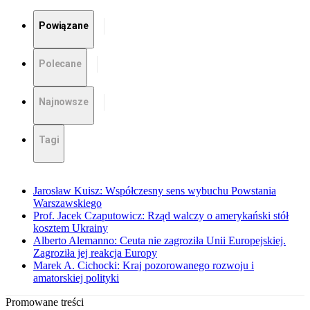
Powiązane
Polecane
Najnowsze
Tagi
Jarosław Kuisz: Współczesny sens wybuchu Powstania
Warszawskiego
Prof. Jacek Czaputowicz: Rząd walczy o amerykański stół
kosztem Ukrainy
Alberto Alemanno: Ceuta nie zagroziła Unii Europejskiej.
Zagroziła jej reakcja Europy
Marek A. Cichocki: Kraj pozorowanego rozwoju i
amatorskiej polityki
Promowane treści