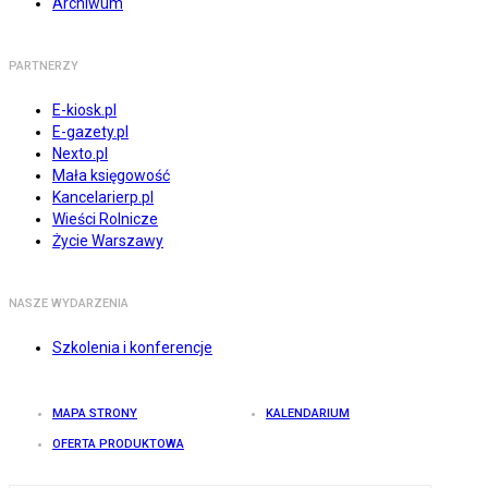
Archiwum
PARTNERZY
E-kiosk.pl
E-gazety.pl
Nexto.pl
Mała księgowość
Kancelarierp.pl
Wieści Rolnicze
Życie Warszawy
NASZE WYDARZENIA
Szkolenia i konferencje
MAPA STRONY
KALENDARIUM
OFERTA PRODUKTOWA