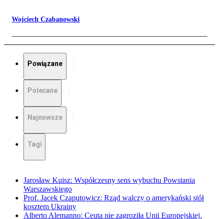
Wojciech Czabanowski
Powiązane
Polecane
Najnowsze
Tagi
Jarosław Kuisz: Współczesny sens wybuchu Powstania
Warszawskiego
Prof. Jacek Czaputowicz: Rząd walczy o amerykański stół
kosztem Ukrainy
Alberto Alemanno: Ceuta nie zagroziła Unii Europejskiej.