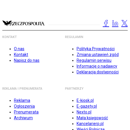
KONTAKT
REGULAMIN
O nas
Polityka Prywatności
Kontakt
Zmiana ustawień zgód
Napisz do nas
Regulamin serwisu
Informacje o nadawcy
Deklaracja dostępności
REKLAMA I PRENUMERATA
PARTNERZY
Reklama
E-kiosk.pl
Ogłoszenia
E-gazety.pl
Prenumerata
Nexto.pl
Archiwum
Mała księgowość
Kancelarierp.pl
Wieści Rolnicze