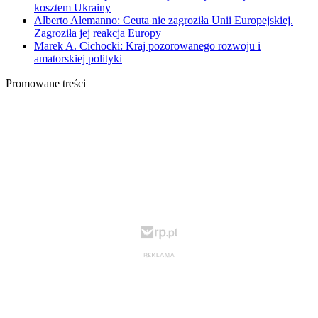
kosztem Ukrainy
Alberto Alemanno: Ceuta nie zagroziła Unii Europejskiej.
Zagroziła jej reakcja Europy
Marek A. Cichocki: Kraj pozorowanego rozwoju i
amatorskiej polityki
Promowane treści