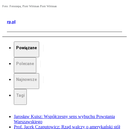
Foto: Fotorzepa, Piotr Wittman Piotr Wittman
rp.pl
Powiązane
Polecane
Najnowsze
Tagi
Jarosław Kuisz: Współczesny sens wybuchu Powstania
Warszawskiego
Prof. Jacek Czaputowicz: Rząd walczy o amerykański stół