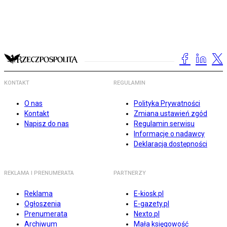
KONTAKT
REGULAMIN
O nas
Polityka Prywatności
Kontakt
Zmiana ustawień zgód
Napisz do nas
Regulamin serwisu
Informacje o nadawcy
Deklaracja dostępności
REKLAMA I PRENUMERATA
PARTNERZY
Reklama
E-kiosk.pl
Ogłoszenia
E-gazety.pl
Prenumerata
Nexto.pl
Archiwum
Mała księgowość