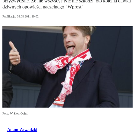
przyzwyczaić. Że nie wszyscy? Nic nie szkodzi, oto kolejna dawka
dziwnych opowieści naczelnego "Wprost"
Publikacja:
08.08.2011 19:02
Foto: W Sieci Opinii
Adam Zawadzki