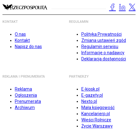
KONTAKT
REGULAMIN
O nas
Polityka Prywatności
Kontakt
Zmiana ustawień zgód
Napisz do nas
Regulamin serwisu
Informacje o nadawcy
Deklaracja dostępności
REKLAMA I PRENUMERATA
PARTNERZY
Reklama
E-kiosk.pl
Ogłoszenia
E-gazety.pl
Prenumerata
Nexto.pl
Archiwum
Mała księgowość
Kancelarierp.pl
Wieści Rolnicze
Życie Warszawy