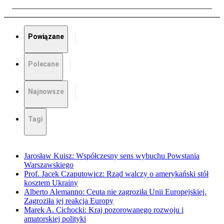
Powiązane
Polecane
Najnowsze
Tagi
Jarosław Kuisz: Współczesny sens wybuchu Powstania
Warszawskiego
Prof. Jacek Czaputowicz: Rząd walczy o amerykański stół
kosztem Ukrainy
Alberto Alemanno: Ceuta nie zagroziła Unii Europejskiej.
Zagroziła jej reakcja Europy
Marek A. Cichocki: Kraj pozorowanego rozwoju i
amatorskiej polityki