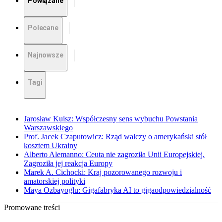
Powiązane
Polecane
Najnowsze
Tagi
Jarosław Kuisz: Współczesny sens wybuchu Powstania
Warszawskiego
Prof. Jacek Czaputowicz: Rząd walczy o amerykański stół
kosztem Ukrainy
Alberto Alemanno: Ceuta nie zagroziła Unii Europejskiej.
Zagroziła jej reakcja Europy
Marek A. Cichocki: Kraj pozorowanego rozwoju i
amatorskiej polityki
Maya Ozbayoglu: Gigafabryka AI to gigaodpowiedzialność
Promowane treści