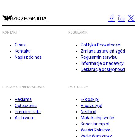
KONTAKT
REGULAMIN
O nas
Polityka Prywatności
Kontakt
Zmiana ustawień zgód
Napisz do nas
Regulamin serwisu
Informacje o nadawcy
Deklaracja dostępności
REKLAMA I PRENUMERATA
PARTNERZY
Reklama
E-kiosk.pl
Ogłoszenia
E-gazety.pl
Prenumerata
Nexto.pl
Archiwum
Mała księgowość
Kancelarierp.pl
Wieści Rolnicze
Życie Warszawy