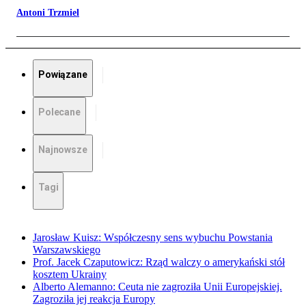
Antoni Trzmiel
Powiązane
Polecane
Najnowsze
Tagi
Jarosław Kuisz: Współczesny sens wybuchu Powstania
Warszawskiego
Prof. Jacek Czaputowicz: Rząd walczy o amerykański stół
kosztem Ukrainy
Alberto Alemanno: Ceuta nie zagroziła Unii Europejskiej.
Zagroziła jej reakcja Europy