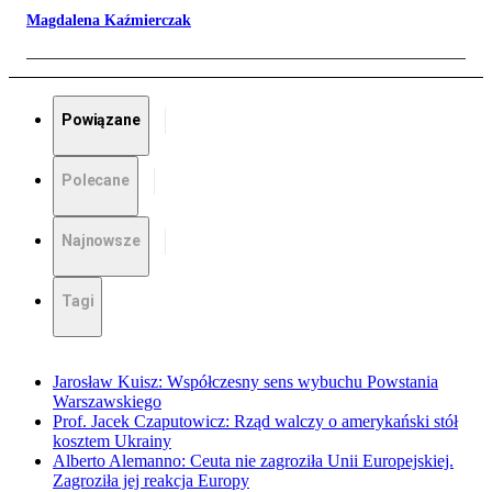
Magdalena Kaźmierczak
Powiązane
Polecane
Najnowsze
Tagi
Jarosław Kuisz: Współczesny sens wybuchu Powstania
Warszawskiego
Prof. Jacek Czaputowicz: Rząd walczy o amerykański stół
kosztem Ukrainy
Alberto Alemanno: Ceuta nie zagroziła Unii Europejskiej.
Zagroziła jej reakcja Europy