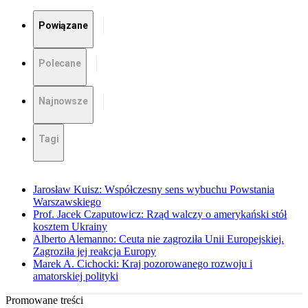
Powiązane
Polecane
Najnowsze
Tagi
Jarosław Kuisz: Współczesny sens wybuchu Powstania
Warszawskiego
Prof. Jacek Czaputowicz: Rząd walczy o amerykański stół
kosztem Ukrainy
Alberto Alemanno: Ceuta nie zagroziła Unii Europejskiej.
Zagroziła jej reakcja Europy
Marek A. Cichocki: Kraj pozorowanego rozwoju i
amatorskiej polityki
Promowane treści