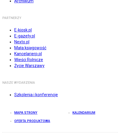
Archiwum
PARTNERZY
E-kiosk.pl
E-gazety.pl
Nexto.pl
Mała księgowość
Kancelarierp.pl
Wieści Rolnicze
Życie Warszawy
NASZE WYDARZENIA
Szkolenia i konferencje
MAPA STRONY
KALENDARIUM
OFERTA PRODUKTOWA