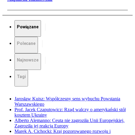
Powiązane
Polecane
Najnowsze
Tagi
Jarosław Kuisz: Współczesny sens wybuchu Powstania
Warszawskiego
Prof. Jacek Czaputowicz: Rząd walczy o amerykański stół
kosztem Ukrainy
Alberto Alemanno: Ceuta nie zagroziła Unii Europejskiej.
Zagroziła jej reakcja Europy
Marek A. Cichocki: Kraj pozorowanego rozwoju i