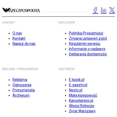
KONTAKT
REGULAMIN
O nas
Polityka Prywatności
Kontakt
Zmiana ustawień zgód
Napisz do nas
Regulamin serwisu
Informacje o nadawcy
Deklaracja dostępności
REKLAMA I PRENUMERATA
PARTNERZY
Reklama
E-kiosk.pl
Ogłoszenia
E-gazety.pl
Prenumerata
Nexto.pl
Archiwum
Mała księgowość
Kancelarierp.pl
Wieści Rolnicze
Życie Warszawy