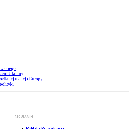
awskiego
ztem Ukrainy
ziła jej reakcja Europy
polityki
REGULAMIN
Polityka Prywatności