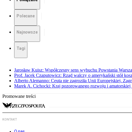
Polecane
Najnowsze
Tagi
Jarosław Kuisz: Współczesny sens wybuchu Powstania Warsz
Prof. Jacek Czaputowicz: Rząd walczy o amerykański stół kos
Alberto Alemanno: Ceuta nie zagroziła Unii Europejskiej. Zagro
Marek A. Cichocki: Kraj pozorowanego rozwoju i amatorskiej 
Promowane treści
KONTAKT
O nas