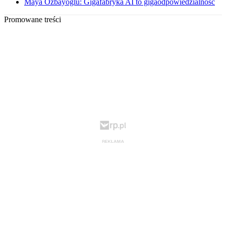
Maya Ozbayoglu: Gigafabryka AI to gigaodpowiedzialność
Promowane treści