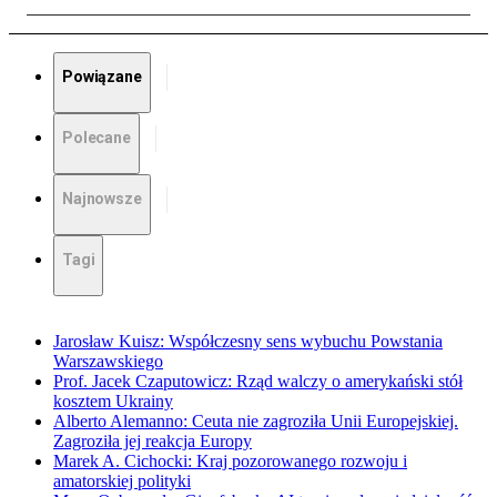
Powiązane
Polecane
Najnowsze
Tagi
Jarosław Kuisz: Współczesny sens wybuchu Powstania
Warszawskiego
Prof. Jacek Czaputowicz: Rząd walczy o amerykański stół
kosztem Ukrainy
Alberto Alemanno: Ceuta nie zagroziła Unii Europejskiej.
Zagroziła jej reakcja Europy
Marek A. Cichocki: Kraj pozorowanego rozwoju i
amatorskiej polityki