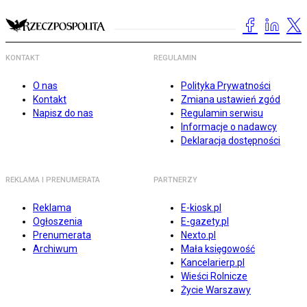
KONTAKT
REGULAMIN
O nas
Polityka Prywatności
Kontakt
Zmiana ustawień zgód
Napisz do nas
Regulamin serwisu
Informacje o nadawcy
Deklaracja dostępności
REKLAMA I PRENUMERATA
PARTNERZY
Reklama
E-kiosk.pl
Ogłoszenia
E-gazety.pl
Prenumerata
Nexto.pl
Archiwum
Mała księgowość
Kancelarierp.pl
Wieści Rolnicze
Życie Warszawy